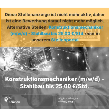
Diese Stellenanzeige ist nicht mehr aktiv, daher
ist eine Bewerbung darauf nicht mehr möglich.
Alternative Stellen:
Konstruktionsmechaniker
(m/w/d) - Stahlbau bis 25,00 €/Std.
oder in
unserem
Stellenportal
Konstruktionsmechaniker (m/w/d) -
Stahlbau bis 25,00 €/Std.
Ort
Anstellungsart
Kempen
Vollzeit