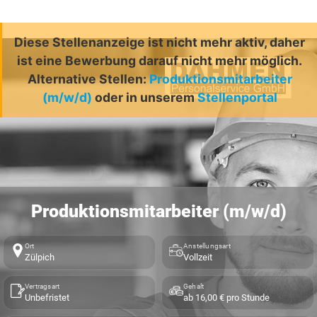
Diese Stellenanzeige ist nicht mehr aktiv, daher
ist eine Bewerbung darauf nicht mehr möglich.
Alternative Stellen:
Produktionsmitarbeiter
(m/w/d)
oder in unserem
Stellenportal
Produktionsmitarbeiter (m/w/d)
Ort
Anstellungsart
Zülpich
Vollzeit
Vertragsart
Gehalt
Unbefristet
ab 16,00 € pro Stunde