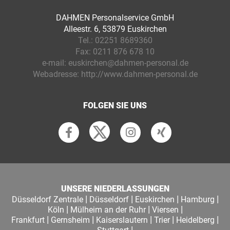
DAHMEN Personalservice GmbH
Alleestr. 6, 53879 Euskirchen
Tel.:
02251 8689360
Fax:
0211 876 678 10
e-mail:
euskirchen@dahmen-personal.de
Webadresse:
http://www.dahmen-personal.de
FOLGEN SIE UNS
UNSERE NIEDERLASSUNGEN
|
|
|
|
Düsseldorf Zentrale
Düsseldorf
Euskirchen
Hamburg
|
|
|
Köln
Mülheim an der Ruhr
Viersen
|
|
|
|
|
Frankfurt
Gernsheim
Kaiserslautern
Trier
Heidelberg
|