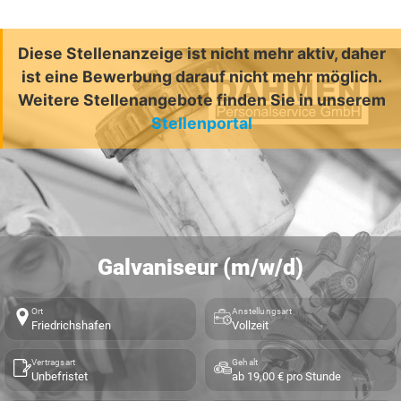
Diese Stellenanzeige ist nicht mehr aktiv, daher
ist eine Bewerbung darauf nicht mehr möglich.
Weitere Stellenangebote finden Sie in unserem
Stellenportal
Galvaniseur (m/w/d)
Ort
Anstellungsart
Friedrichshafen
Vollzeit
Vertragsart
Gehalt
Unbefristet
ab 19,00 € pro Stunde