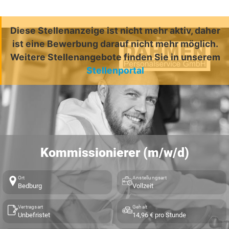
Diese Stellenanzeige ist nicht mehr aktiv, daher
ist eine Bewerbung darauf nicht mehr möglich.
Weitere Stellenangebote finden Sie in unserem
Stellenportal
Kommissionierer (m/w/d)
Ort
Anstellungsart
Bedburg
Vollzeit
Vertragsart
Gehalt
Unbefristet
14,96 € pro Stunde