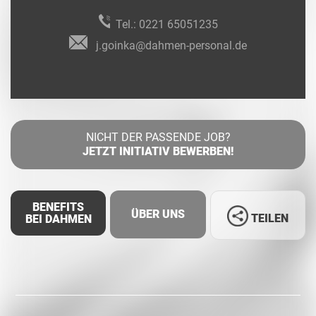
Tel.:
0221 65051235
j.goinka@dahmen-personal.de
NICHT DER PASSENDE JOB?
JETZT INITIATIV BEWERBEN!
BENEFITS
ÜBER UNS
TEILEN
BEI DAHMEN
Facebook
LinkedIn