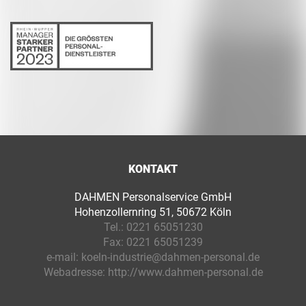
KONTAKT
DAHMEN Personalservice GmbH
Hohenzollernring 51, 50672 Köln
Tel.:
0221 65051230
Fax:
0221 65051239
e-mail:
koeln-industrie@dahmen-personal.de
Webadresse:
http://www.dahmen-personal.de