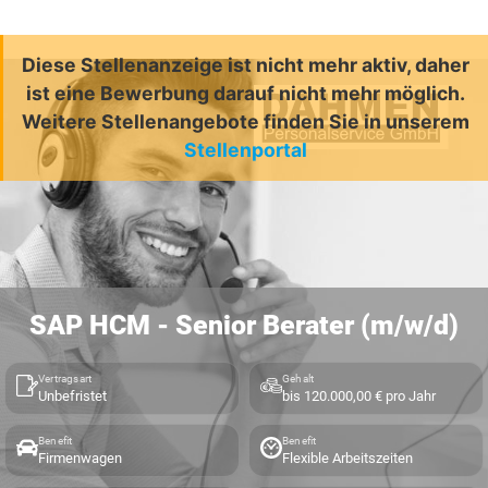
Diese Stellenanzeige ist nicht mehr aktiv, daher
ist eine Bewerbung darauf nicht mehr möglich.
Weitere Stellenangebote finden Sie in unserem
Stellenportal
SAP HCM - Senior Berater (m/w/d)
Vertragsart
Gehalt
Unbefristet
bis 120.000,00 € pro Jahr
Benefit
Benefit
Firmenwagen
Flexible Arbeitszeiten