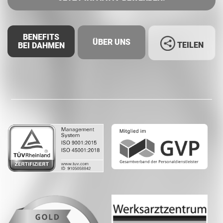
BENEFITS
ÜBER UNS
TEILEN
BEI DAHMEN
Facebook
LinkedIn
Whatsapp