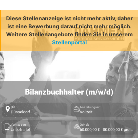
Diese Stellenanzeige ist nicht mehr aktiv, daher
ist eine Bewerbung darauf nicht mehr möglich.
Weitere Stellenangebote finden Sie in unserem
Stellenportal
Bilanzbuchhalter (m/w/d)
Ort
Anstellungsart
Düsseldorf
Vollzeit
Vertragsart
Gehalt
Unbefristet
60.000,00 € - 80.000,00 € pro Jahr