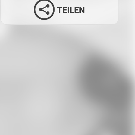
TEILEN
Facebook
Twitter
LinkedIn
Xing
Whatsapp
E-Mail