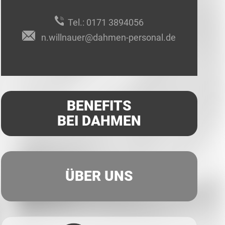
Tel.:
0171 3894056
n.willnauer@dahmen-personal.de
BENEFITS
BEI DAHMEN
ÜBER UNS