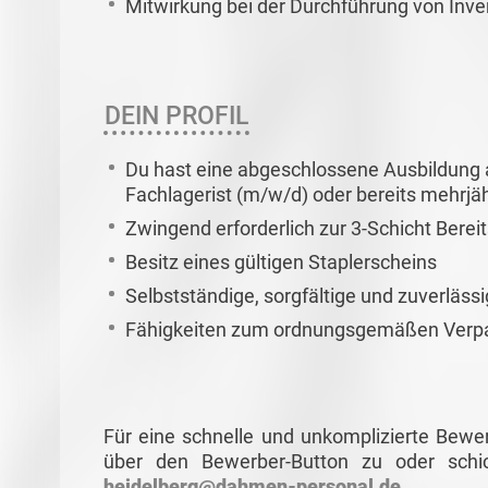
Mitwirkung bei der Durchführung von Inv
DEIN PROFIL
Du hast eine abgeschlossene Ausbildung al
Fachlagerist (m/w/d) oder bereits mehrj
Zwingend erforderlich zur 3-Schicht Berei
Besitz eines gültigen Staplerscheins
Selbstständige, sorgfältige und zuverläss
Fähigkeiten zum ordnungsgemäßen Verp
Für eine schnelle und unkomplizierte Bewe
über den Bewerber-Button zu oder schi
heidelberg@dahmen-personal.de