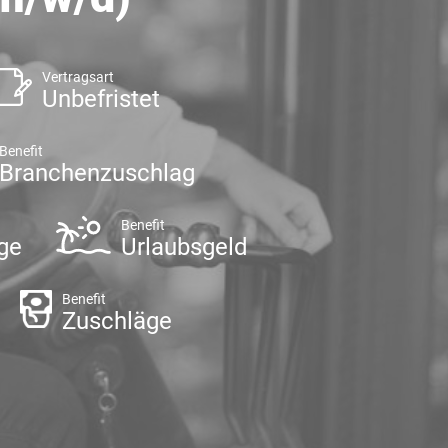
Vertragsart
Unbefristet
Benefit
Branchenzuschlag
Benefit
ge
Urlaubsgeld
Benefit
Zuschläge