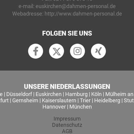
e-mail:
euskirchen@dahmen-personal.de
Webadresse:
http://www.dahmen-personal.de
FOLGEN SIE UNS
UNSERE NIEDERLASSUNGEN
le
|
Düsseldorf
|
Euskirchen
|
Hamburg
|
Köln
|
Mülheim an 
furt
|
Gernsheim
|
Kaiserslautern
|
Trier
|
Heidelberg
|
Stut
Hannover
|
München
Impressum
Datenschutz
AGB