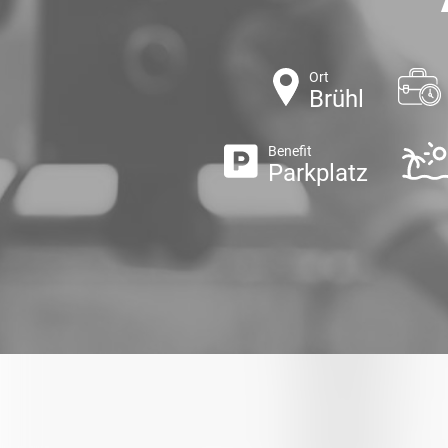
Ort
Brühl
Benefit
Parkplatz