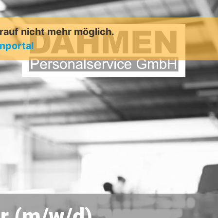
arauf nicht mehr möglich.
enportal
er (m/w/d)