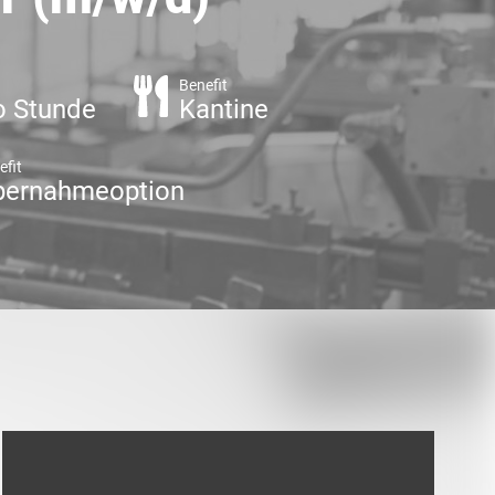
Benefit
o Stunde
Kantine
efit
bernahmeoption