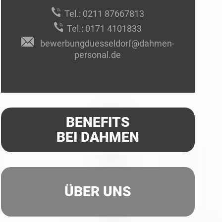
Tel.:
0211 87667813
Tel.:
0171 4101833
bewerbungduesseldorf@dahmen-
personal.de
BENEFITS
BEI DAHMEN
ÜBER UNS