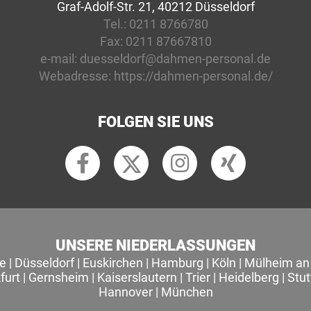
Graf-Adolf-Str. 21, 40212 Düsseldorf
Tel.:
0211 8766780
Fax:
0211 87667810
e-mail:
duesseldorf@dahmen-personal.de
Webadresse:
https://dahmen-personal.de/
FOLGEN SIE UNS
UNSERE NIEDERLASSUNGEN
le
|
Düsseldorf
|
Euskirchen
|
Hamburg
|
Köln
|
Mülheim an 
furt
|
Gernsheim
|
Kaiserslautern
|
Trier
|
Heidelberg
|
Stut
Hannover
|
München