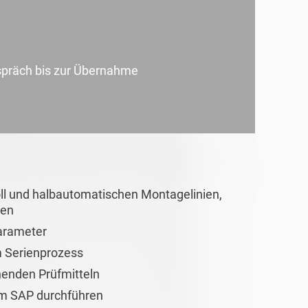
e
spräch bis zur Übernahme
oll und halbautomatischen Montagelinien,
sen
arameter
m Serienprozess
enden Prüfmitteln
im SAP durchführen