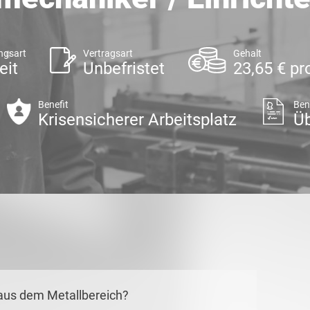
ngsart
Vertragsart
Gehalt
eit
Unbefristet
23,65 € pr
Benefit
Ben
Krisensicherer Arbeitsplatz
Ü
aus dem Metallbereich?