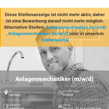
Diese Stellenanzeige ist nicht mehr aktiv, daher
ist eine Bewerbung darauf nicht mehr möglich.
Alternative Stellen:
Anlagenmechaniker (m/w/d)
,
Anlagenmechaniker (m/w/d)
oder in unserem
Stellenportal
Anlagenmechaniker (m/w/d)
Ort
Anstellungsart
Hamburg
Vollzeit
Vertragsart
Gehalt
Unbefristet
20,00 € - 22,50 € pro Stunde