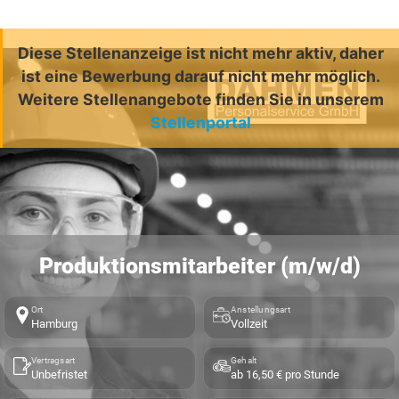
Diese Stellenanzeige ist nicht mehr aktiv, daher
ist eine Bewerbung darauf nicht mehr möglich.
Weitere Stellenangebote finden Sie in unserem
Stellenportal
Produktionsmitarbeiter (m/w/d)
Ort
Anstellungsart
Hamburg
Vollzeit
Vertragsart
Gehalt
Unbefristet
ab 16,50 € pro Stunde