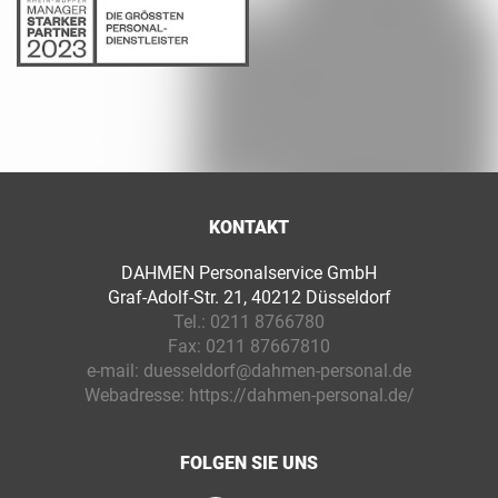
KONTAKT
DAHMEN Personalservice GmbH
Graf-Adolf-Str. 21, 40212 Düsseldorf
Tel.:
0211 8766780
Fax:
0211 87667810
e-mail:
duesseldorf@dahmen-personal.de
Webadresse:
https://dahmen-personal.de/
FOLGEN SIE UNS