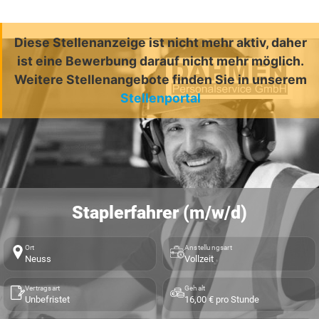
Diese Stellenanzeige ist nicht mehr aktiv, daher
ist eine Bewerbung darauf nicht mehr möglich.
Weitere Stellenangebote finden Sie in unserem
Stellenportal
Staplerfahrer (m/w/d)
Ort
Anstellungsart
Neuss
Vollzeit
Vertragsart
Gehalt
Unbefristet
16,00 € pro Stunde