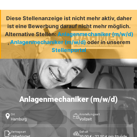
Diese Stellenanzeige ist nicht mehr aktiv, daher
ist eine Bewerbung darauf nicht mehr möglich.
Alternative Stellen:
Anlagenmechaniker (m/w/d)
,
Anlagenmechaniker (m/w/d)
oder in unserem
Stellenportal
Anlagenmechaniker (m/w/d)
Ort
Anstellungsart
Hamburg
Vollzeit
Vertragsart
Gehalt
Unbefristet
20,00 € - 22,50 € pro Stunde