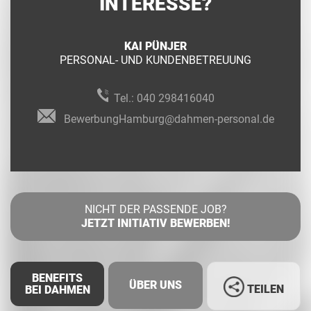
INTERESSE?
KAI PÜNJER
PERSONAL- UND KUNDENBETREUUNG
Tel.:
040 298416040
BewerbungHamburg@dahmen-personal.de
NICHT DER PASSENDE JOB?
JETZT INITIATIV BEWERBEN!
BENEFITS
ÜBER UNS
TEILEN
BEI DAHMEN