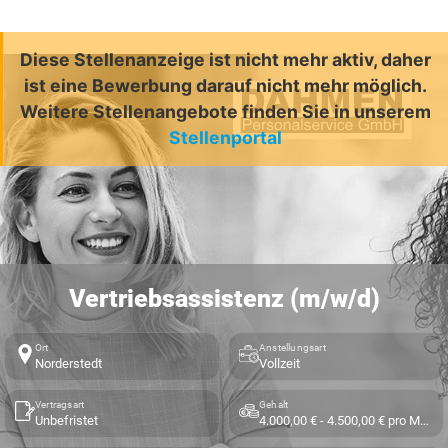
Diese Stellenanzeige ist nicht mehr aktiv, daher
ist eine Bewerbung darauf nicht mehr möglich.
Weitere Stellenangebote finden Sie in unserem
Stellenportal
Vertriebsassistenz (m/w/d)
Ort
Anstellungsart
Norderstedt
Vollzeit
Vertragsart
Gehalt
Unbefristet
4.000,00 € - 4.500,00 € pro Monat