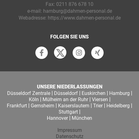
Fax:
0211 876 678 10
e-mail:
hamburg@dahmen-personal.de
Webadresse:
https://www.dahmen-personal.de
FOLGEN SIE UNS
UNSERE NIEDERLASSUNGEN
|
|
|
|
Düsseldorf Zentrale
Düsseldorf
Euskirchen
Hamburg
|
|
|
Köln
Mülheim an der Ruhr
Viersen
|
|
|
|
|
Frankfurt
Gernsheim
Kaiserslautern
Trier
Heidelberg
|
Stuttgart
|
Hannover
München
Impressum
Datenschutz