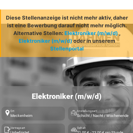
Diese Stellenanzeige ist nicht mehr aktiv, daher
ist eine Bewerbung darauf nicht mehr möglich.
Alternative Stellen:
Elektroniker (m/w/d)
,
Elektroniker (m/w/d)
oder in unserem
Stellenportal
Elektroniker (m/w/d)
Ort
Anstellungsart
Meckenheim
Schicht / Nacht / Wochenende
Vertragsart
Gehalt
Unbefristet
21,00 € - 23,00 € pro Stunde