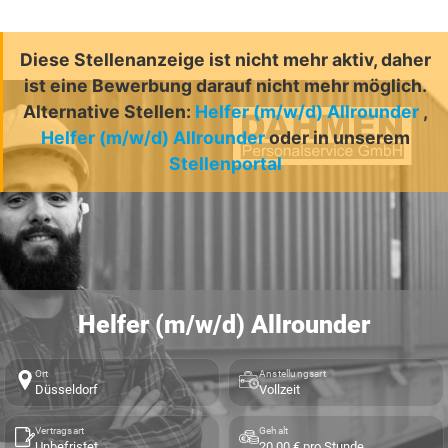
Diese Stellenanzeige ist nicht mehr aktiv, daher
ist eine Bewerbung darauf nicht mehr möglich.
Alternative Stellen:
Helfer (m/w/d) Allrounder
,
Helfer (m/w/d) Allrounder
oder in unserem
Stellenportal
Helfer (m/w/d) Allrounder
Ort
Anstellungsart
Düsseldorf
Vollzeit
Vertragsart
Gehalt
Unbefristet
20,00 € pro Stunde