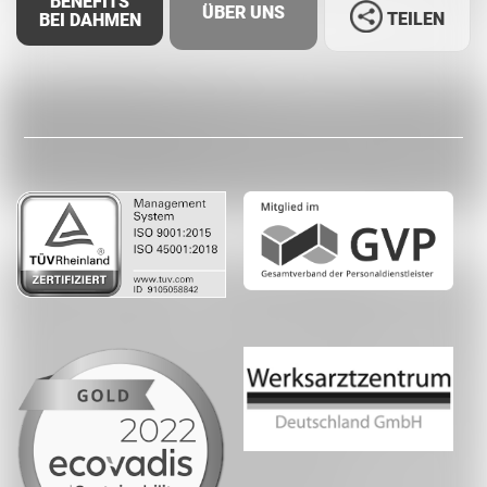
BENEFITS
ÜBER UNS
TEILEN
BEI DAHMEN
Facebook
LinkedIn
Whatsapp