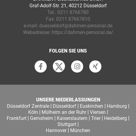
Graf-Adolf-Str. 21, 40212 Düsseldorf
Tel.:
0211 8766780
Fax:
0211 87667810
e-mail:
duesseldorf@dahmen-personal.de
Webadresse:
https://dahmen-personal.de/
FOLGEN SIE UNS
UNSERE NIEDERLASSUNGEN
|
|
|
|
Düsseldorf Zentrale
Düsseldorf
Euskirchen
Hamburg
|
|
|
Köln
Mülheim an der Ruhr
Viersen
|
|
|
|
|
Frankfurt
Gernsheim
Kaiserslautern
Trier
Heidelberg
|
Stuttgart
|
Hannover
München