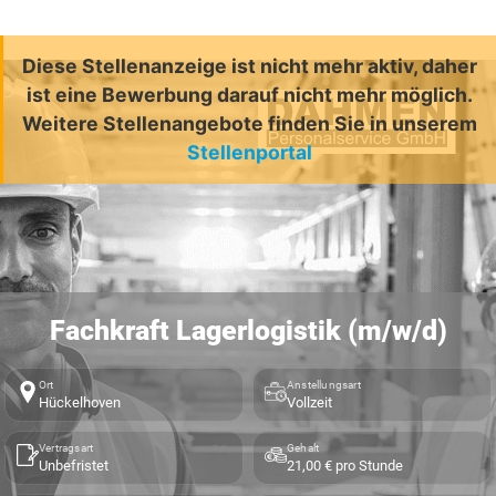
Diese Stellenanzeige ist nicht mehr aktiv, daher
ist eine Bewerbung darauf nicht mehr möglich.
Weitere Stellenangebote finden Sie in unserem
Stellenportal
Fachkraft Lagerlogistik (m/w/d)
Ort
Anstellungsart
Hückelhoven
Vollzeit
Vertragsart
Gehalt
Unbefristet
21,00 € pro Stunde