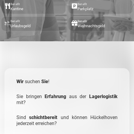
Benefit
Benefit
Kantine
Parkplatz
Benefit
Benefit
Urlaubsgeld
Weihnachtsgeld
Wir
suchen
Sie
!
Sie bringen
Erfahrung
aus der
Lagerlogistik
mit?
Sind
schichtbereit
und können Hückelhoven
jederzeit erreichen?