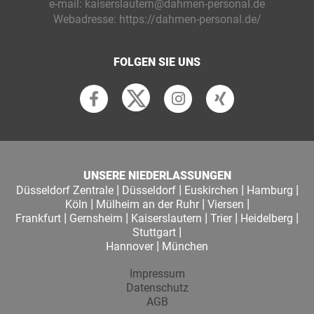
e-mail:
kaiserslautern@dahmen-personal.de
Webadresse:
https://dahmen-personal.de/
FOLGEN SIE UNS
UNSERE NIEDERLASSUNGEN
|
|
|
|
Düsseldorf Zentrale
Düsseldorf
Euskirchen
Hamburg
|
|
|
Köln
Mülheim an der Ruhr
Viersen
|
|
|
|
|
Frankfurt
Gernsheim
Kaiserslautern
Trier
Heidelberg
|
Stuttgart
|
Hannover
München
Impressum
Datenschutz
AGB