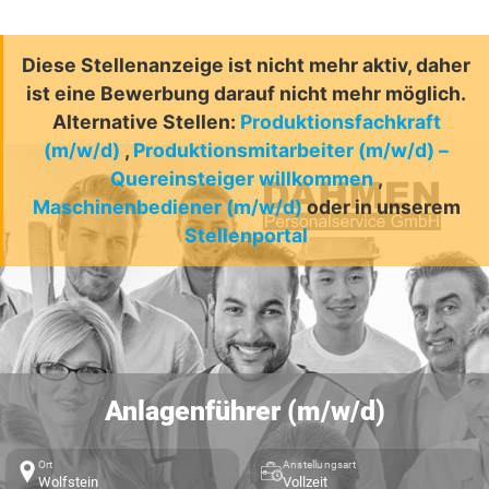
Diese Stellenanzeige ist nicht mehr aktiv, daher
ist eine Bewerbung darauf nicht mehr möglich.
Alternative Stellen:
Produktionsfachkraft
(m/w/d)
,
Produktionsmitarbeiter (m/w/d) –
Quereinsteiger willkommen
,
Maschinenbediener (m/w/d)
oder in unserem
Stellenportal
Anlagenführer (m/w/d)
Ort
Anstellungsart
Wolfstein
Vollzeit