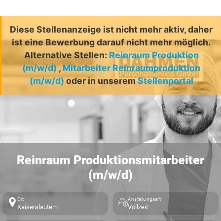
Diese Stellenanzeige ist nicht mehr aktiv, daher
ist eine Bewerbung darauf nicht mehr möglich.
Alternative Stellen:
Reinraum Produktion
(m/w/d)
,
Mitarbeiter Reinraumproduktion
(m/w/d)
oder in unserem
Stellenportal
Reinraum Produktionsmitarbeiter
(m/w/d)
Ort
Anstellungsart
Kaiserslautern
Vollzeit