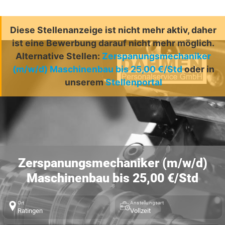
Diese Stellenanzeige ist nicht mehr aktiv, daher
ist eine Bewerbung darauf nicht mehr möglich.
Alternative Stellen:
Zerspanungsmechaniker
(m/w/d) Maschinenbau bis 25,00 €/Std
oder in
unserem
Stellenportal
Zerspanungsmechaniker (m/w/d)
Maschinenbau bis 25,00 €/Std
Ort
Anstellungsart
Ratingen
Vollzeit