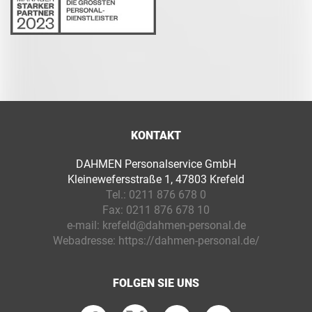
KONTAKT
DAHMEN Personalservice GmbH
Kleinewefersstraße 1, 47803 Krefeld
Tel.:
0211 876 678 0
Fax:
0211 876 678 10
e-mail:
krefeld@dahmen-personal.de
Webadresse:
https://dahmen-personal.de/
FOLGEN SIE UNS