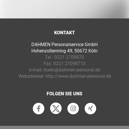
KONTAKT
DAHMEN Personalservice GmbH
Hohenzollernring 49, 50672 Köln
Tel.:
0221 2709870
Fax:
0221 27098710
e-mail:
koeln@dahmen-personal.de
Webadresse:
http://www.dahmen-personal.de
FOLGEN SIE UNS