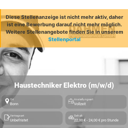
Diese Stellenanzeige ist nicht mehr aktiv, daher
ist eine Bewerbung darauf nicht mehr möglich.
Weitere Stellenangebote finden Sie in unserem
Stellenportal
Haustechniker Elektro (m/w/d)
Ort
Anstellungsart
Bonn
Vollzeit
Vertragsart
Gehalt
Unbefristet
22,00 € - 24,00 € pro Stunde