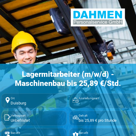
Lagermitarbeiter (m/w/d) -
Maschinenbau bis 25,89 €/Std.
Ort
Anstellungsart
Duisburg
-
Vertragsart
Gehalt
Unbefristet
bis 25,89 € pro Stunde
Benefit
Benefit