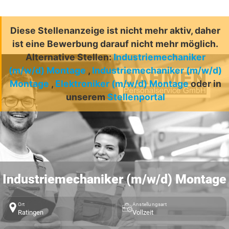
Diese Stellenanzeige ist nicht mehr aktiv, daher
ist eine Bewerbung darauf nicht mehr möglich.
Alternative Stellen:
Industriemechaniker
(m/w/d) Montage
,
Industriemechaniker (m/w/d)
Montage
,
Elektroniker (m/w/d) Montage
oder in
unserem
Stellenportal
Industriemechaniker (m/w/d) Montage
Ort
Anstellungsart
Ratingen
Vollzeit