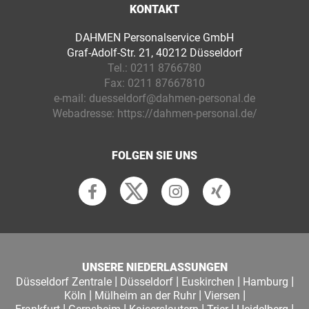
KONTAKT
DAHMEN Personalservice GmbH
Graf-Adolf-Str. 21, 40212 Düsseldorf
Tel.:
0211 8766780
Fax:
0211 87667810
e-mail:
duesseldorf@dahmen-personal.de
Webadresse:
https://dahmen-personal.de/
FOLGEN SIE UNS
UNSERE NIEDERLASSUNGEN
|
|
|
|
Düsseldorf Zentrale
Düsseldorf
Euskirchen
Hamburg
|
|
|
Köln
Mülheim an der Ruhr
Viersen
|
|
|
|
|