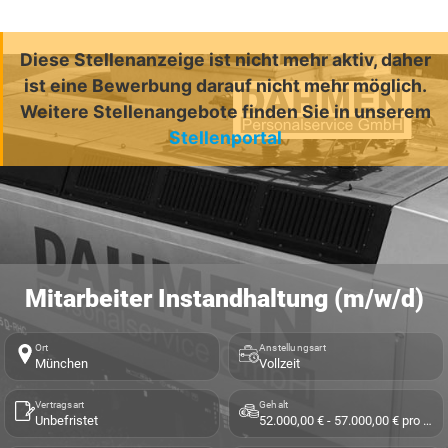
Diese Stellenanzeige ist nicht mehr aktiv, daher
ist eine Bewerbung darauf nicht mehr möglich.
Weitere Stellenangebote finden Sie in unserem
Stellenportal
Mitarbeiter Instandhaltung (m/w/d)
Ort
Anstellungsart
München
Vollzeit
Vertragsart
Gehalt
Unbefristet
52.000,00 € - 57.000,00 € pro Jahr