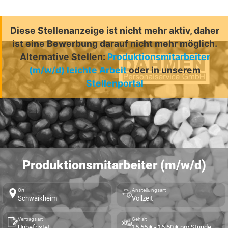
Diese Stellenanzeige ist nicht mehr aktiv, daher
ist eine Bewerbung darauf nicht mehr möglich.
Alternative Stellen:
Produktionsmitarbeiter
(m/w/d) leichte Arbeit
oder in unserem
Stellenportal
Produktionsmitarbeiter (m/w/d)
Ort
Anstellungsart
Schwaikheim
Vollzeit
Vertragsart
Gehalt
Unbefristet
15,55 € - 16,50 € pro Stunde