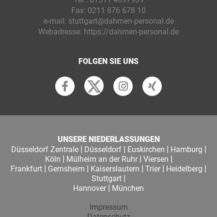
Fax:
0211 876 678 10
e-mail:
stuttgart@dahmen-personal.de
Webadresse:
https://dahmen-personal.de
FOLGEN SIE UNS
UNSERE NIEDERLASSUNGEN
|
|
|
|
Düsseldorf Zentrale
Düsseldorf
Euskirchen
Hamburg
|
|
|
Köln
Mülheim an der Ruhr
Viersen
|
|
|
|
|
Frankfurt
Gernsheim
Kaiserslautern
Trier
Heidelberg
|
Stuttgart
|
Hannover
München
Impressum
Datenschutz