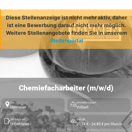
Diese Stellenanzeige ist nicht mehr aktiv, daher
ist eine Bewerbung darauf nicht mehr möglich.
Weitere Stellenangebote finden Sie in unserem
Stellenportal
Chemiefacharbeiter (m/w/d)
Ort
Anstellungsart
Hannover
Vollzeit
Vertragsart
Gehalt
Unbefristet
20,74 € - 24,85 € pro Stunde