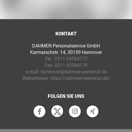
KONTAKT
DAHMEN Personalservice GmbH
Karmarschstr. 14, 30159 Hannover
Tel.:
0511 65584177
Fax:
0511 65584179
e-mail:
hannover@dahmen-personal.de
Webadresse:
https://dahmen-personal.de/
FOLGEN SIE UNS