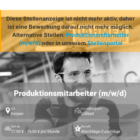
Diese Stellenanzeige ist nicht mehr aktiv, daher
ist eine Bewerbung darauf nicht mehr möglich.
Alternative Stellen:
Produktionsmitarbeiter
(m/w/d)
oder in unserem
Stellenportal
Produktionsmitarbeiter (m/w/d)
Ort
Anstellungsart
Kerpen
Vollzeit
Gehalt
Benefit
17,00 € - 19,00 € pro Stunde
Abschläge/Zuschläge