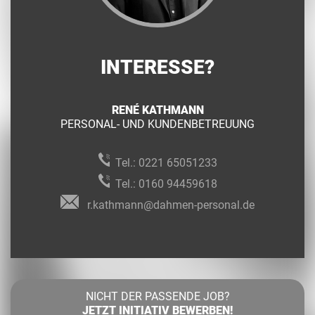
INTERESSE?
RENÉ KATHMANN
PERSONAL- UND KUNDENBETREUUNG
Tel.:
0221 65051233
Tel.:
0160 94459618
r.kathmann@dahmen-personal.de
NICHT DER PASSENDE JOB?
JETZT INITIATIV BEWERBEN!