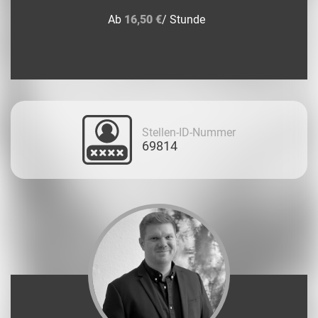
Ab
16,50 €
/ Stunde
Stellen-ID-Nummer
69814