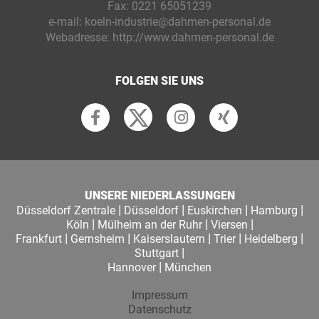
Fax:
0221 65051239
e-mail:
koeln-industrie@dahmen-personal.de
Webadresse:
http://www.dahmen-personal.de
FOLGEN SIE UNS
UNSERE NIEDERLASSUNGEN
|
|
|
|
Düsseldorf Zentrale
Düsseldorf
Euskirchen
Hamburg
|
|
|
Köln
Mülheim an der Ruhr
Viersen
|
|
|
|
|
Frankfurt
Gernsheim
Kaiserslautern
Trier
Heidelberg
|
Stuttgart
|
Hannover
München
Impressum
Datenschutz