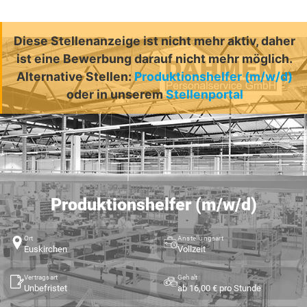
Diese Stellenanzeige ist nicht mehr aktiv, daher
ist eine Bewerbung darauf nicht mehr möglich.
Alternative Stellen:
Produktionshelfer (m/w/d)
oder in unserem
Stellenportal
Produktionshelfer (m/w/d)
Ort
Anstellungsart
Euskirchen
Vollzeit
Vertragsart
Gehalt
Unbefristet
ab 16,00 € pro Stunde