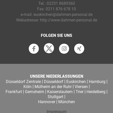
Tel.:
02251 8689360
Fax:
0211 876 678 10
e-mail:
euskirchen@dahmen-personal.de
Webadresse:
http://www.dahmen-personal.de
FOLGEN SIE UNS
UNSERE NIEDERLASSUNGEN
|
|
|
|
Düsseldorf Zentrale
Düsseldorf
Euskirchen
Hamburg
|
|
|
Köln
Mülheim an der Ruhr
Viersen
|
|
|
|
|
Frankfurt
Gernsheim
Kaiserslautern
Trier
Heidelberg
|
Stuttgart
|
Hannover
München
Impressum