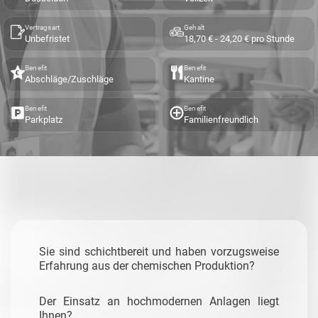
Vertragsart
Gehalt
Unbefristet
18,70 € - 24,20 € pro Stunde
Benefit
Benefit
Abschläge/Zuschläge
Kantine
Benefit
Benefit
Parkplatz
Familienfreundlich
Sie sind schichtbereit und haben vorzugsweise
Erfahrung aus der chemischen Produktion?
Der Einsatz an hochmodernen Anlagen liegt
Ihnen?