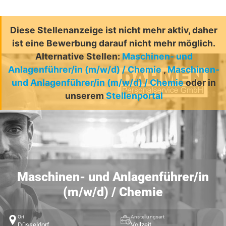
Diese Stellenanzeige ist nicht mehr aktiv, daher
ist eine Bewerbung darauf nicht mehr möglich.
Alternative Stellen:
Maschinen- und
Anlagenführer/in (m/w/d) / Chemie
,
Maschinen-
und Anlagenführer/in (m/w/d) / Chemie
oder in
unserem
Stellenportal
Maschinen- und Anlagenführer/in
(m/w/d) / Chemie
Ort
Anstellungsart
Düsseldorf
Vollzeit