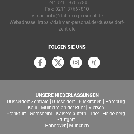
Tel.:
0211 8766780
Fax:
0211 87667810
e-mail:
info@dahmen-personal.de
Webadresse:
https://dahmen-personal.de/duesseldorf-
zentrale
FOLGEN SIE UNS
UNSERE NIEDERLASSUNGEN
|
|
|
|
Düsseldorf Zentrale
Düsseldorf
Euskirchen
Hamburg
|
|
|
Köln
Mülheim an der Ruhr
Viersen
|
|
|
|
|
Frankfurt
Gernsheim
Kaiserslautern
Trier
Heidelberg
|
Stuttgart
|
Hannover
München