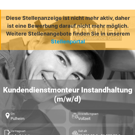
Diese Stellenanzeige ist nicht mehr aktiv, daher
ist eine Bewerbung darauf nicht mehr möglich.
Weitere Stellenangebote finden Sie in unserem
Stellenportal
Kundendienstmonteur Instandhaltung
(m/w/d)
Ort
Anstellungsart
Pulheim
Vollzeit
Vertragsart
Gehalt