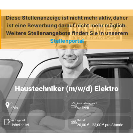
Diese Stellenanzeige ist nicht mehr aktiv, daher
ist eine Bewerbung darauf nicht mehr möglich.
Weitere Stellenangebote finden Sie in unserem
Stellenportal
Haustechniker (m/w/d) Elektro
Ort
Anstellungsart
Köln
Vollzeit
Vertragsart
Gehalt
Unbefristet
20,00 € - 23,00 € pro Stunde