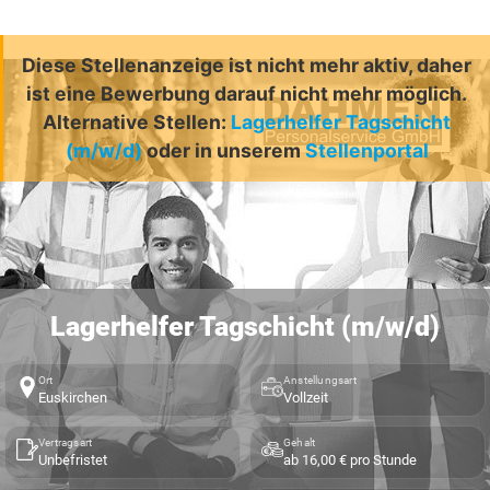
Diese Stellenanzeige ist nicht mehr aktiv, daher
ist eine Bewerbung darauf nicht mehr möglich.
Alternative Stellen:
Lagerhelfer Tagschicht
(m/w/d)
oder in unserem
Stellenportal
Lagerhelfer Tagschicht (m/w/d)
Ort
Anstellungsart
Euskirchen
Vollzeit
Vertragsart
Gehalt
Unbefristet
ab 16,00 € pro Stunde