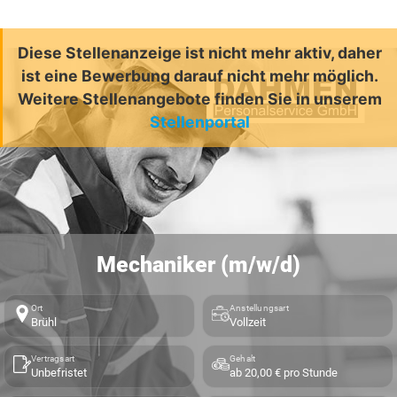
Diese Stellenanzeige ist nicht mehr aktiv, daher
ist eine Bewerbung darauf nicht mehr möglich.
Weitere Stellenangebote finden Sie in unserem
Stellenportal
Mechaniker (m/w/d)
Ort
Anstellungsart
Brühl
Vollzeit
Vertragsart
Gehalt
Unbefristet
ab 20,00 € pro Stunde