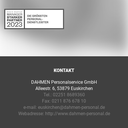
KONTAKT
DAHMEN Personalservice GmbH
Alleestr. 6, 53879 Euskirchen
Tel.:
02251 8689360
Fax:
0211 876 678 10
e-mail:
euskirchen@dahmen-personal.de
Webadresse:
http://www.dahmen-personal.de