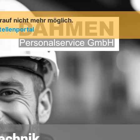
arauf nicht mehr möglich.
tellenportal
technik