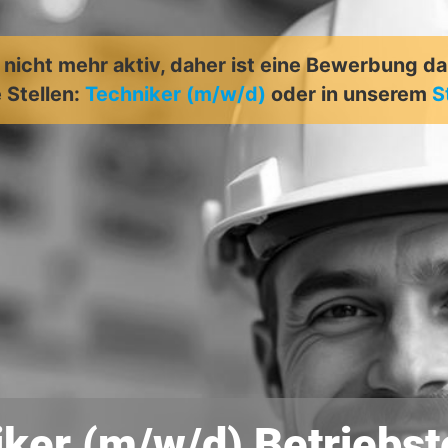
t nicht mehr aktiv, daher ist eine Bewerbung d
 Stellen:
Techniker (m/w/d)
oder in unserem
S
iker (m/w/d) Betriebs