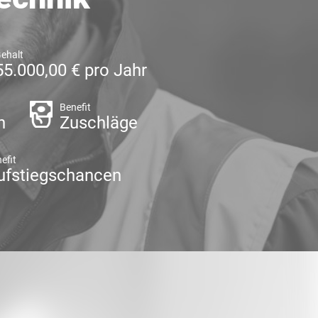
ehalt
55.000,00 € pro Jahr
Benefit
n
Zuschläge
efit
ufstiegschancen