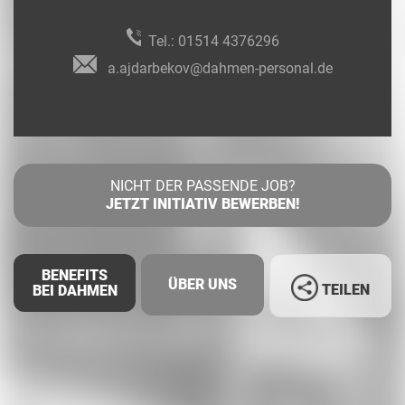
Tel.:
01514 4376296
a.ajdarbekov@dahmen-personal.de
NICHT DER PASSENDE JOB?
JETZT INITIATIV BEWERBEN!
BENEFITS
ÜBER UNS
TEILEN
BEI DAHMEN
Facebook