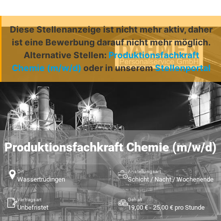
Diese Stellenanzeige ist nicht mehr aktiv, daher
ist eine Bewerbung darauf nicht mehr möglich.
Alternative Stellen:
Produktionsfachkraft
Chemie (m/w/d)
oder in unserem
Stellenportal
Produktionsfachkraft Chemie (m/w/d)
Ort
Anstellungsart
Wassertrüdingen
Schicht / Nacht / Wochenende
Vertragsart
Gehalt
Unbefristet
19,00 € - 25,00 € pro Stunde