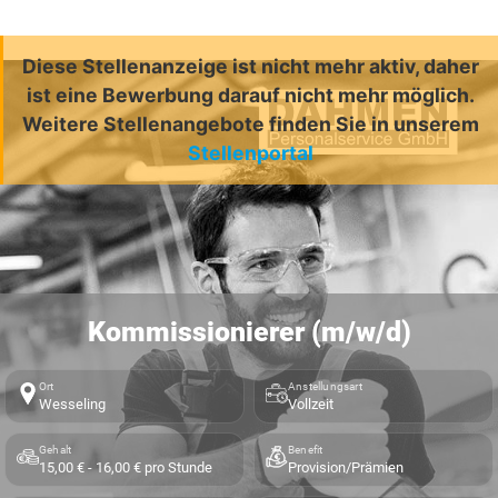
Diese Stellenanzeige ist nicht mehr aktiv, daher
ist eine Bewerbung darauf nicht mehr möglich.
Weitere Stellenangebote finden Sie in unserem
Stellenportal
Kommissionierer (m/w/d)
Ort
Anstellungsart
Wesseling
Vollzeit
Gehalt
Benefit
15,00 € - 16,00 € pro Stunde
Provision/Prämien