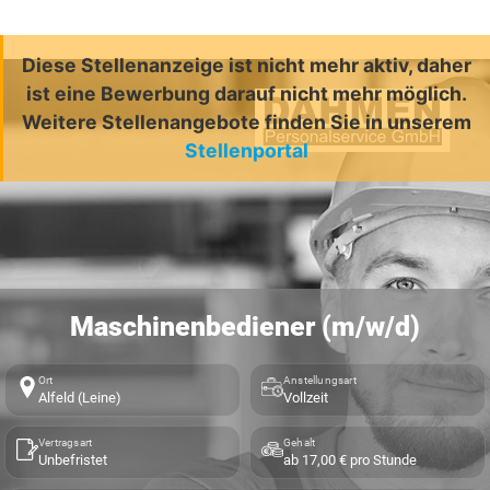
Diese Stellenanzeige ist nicht mehr aktiv, daher
ist eine Bewerbung darauf nicht mehr möglich.
Weitere Stellenangebote finden Sie in unserem
Stellenportal
Maschinenbediener (m/w/d)
Ort
Anstellungsart
Alfeld (Leine)
Vollzeit
Vertragsart
Gehalt
Unbefristet
ab 17,00 € pro Stunde