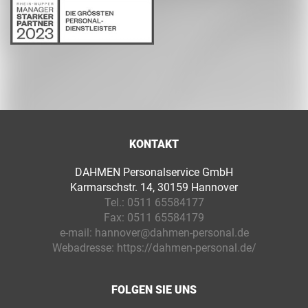
KONTAKT
DAHMEN Personalservice GmbH
Karmarschstr. 14, 30159 Hannover
Tel.:
0511 65584177
Fax:
0511 65584179
e-mail:
hannover@dahmen-personal.de
Webadresse:
https://dahmen-personal.de/
FOLGEN SIE UNS