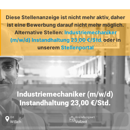
Diese Stellenanzeige ist nicht mehr aktiv, daher
ist eine Bewerbung darauf nicht mehr möglich.
Alternative Stellen:
Industriemechaniker
(m/w/d) Instandhaltung 23,00 €/Std.
oder in
unserem
Stellenportal
Industriemechaniker (m/w/d)
Instandhaltung 23,00 €/Std.
Ort
Anstellungsart
Willich
Vollzeit