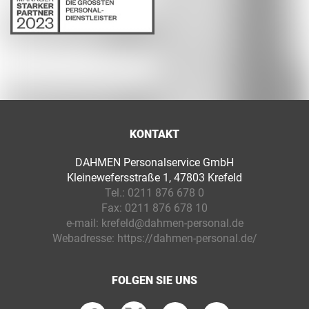
KONTAKT
DAHMEN Personalservice GmbH
Kleinewefersstraße 1, 47803 Krefeld
Tel.:
0211 876 678 0
Fax:
0211 876 678 10
e-mail:
krefeld@dahmen-personal.de
Webadresse:
https://dahmen-personal.de/
FOLGEN SIE UNS