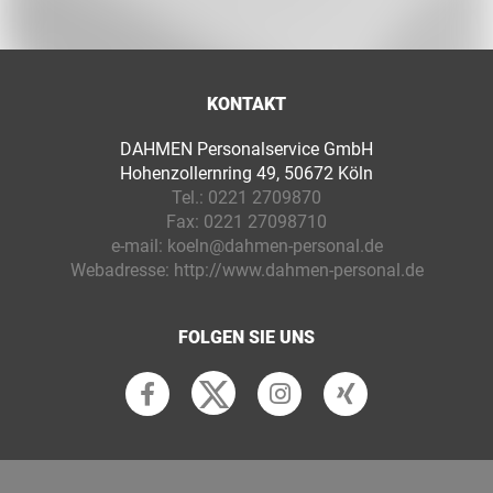
KONTAKT
DAHMEN Personalservice GmbH
Hohenzollernring 49, 50672 Köln
Tel.:
0221 2709870
Fax:
0221 27098710
e-mail:
koeln@dahmen-personal.de
Webadresse:
http://www.dahmen-personal.de
FOLGEN SIE UNS