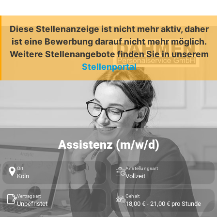
Diese Stellenanzeige ist nicht mehr aktiv, daher
ist eine Bewerbung darauf nicht mehr möglich.
Weitere Stellenangebote finden Sie in unserem
Stellenportal
Assistenz (m/w/d)
Ort
Anstellungsart
Köln
Vollzeit
Vertragsart
Gehalt
Unbefristet
18,00 € - 21,00 € pro Stunde