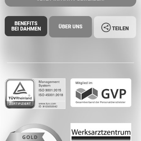
BENEFITS
ÜBER UNS
TEILEN
BEI DAHMEN
Facebook
LinkedIn
Whatsapp