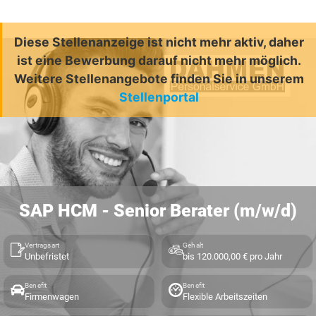
Diese Stellenanzeige ist nicht mehr aktiv, daher
ist eine Bewerbung darauf nicht mehr möglich.
Weitere Stellenangebote finden Sie in unserem
Stellenportal
SAP HCM - Senior Berater (m/w/d)
Vertragsart
Gehalt
Unbefristet
bis 120.000,00 € pro Jahr
Benefit
Benefit
Firmenwagen
Flexible Arbeitszeiten