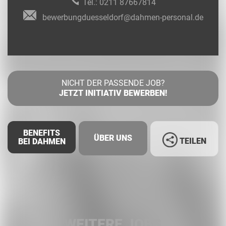
Tel.:
0211 87667814
bewerbungduesseldorf@dahmen-personal.de
NICHT DER PASSENDE JOB?
JETZT INITIATIV BEWERBEN!
BENEFITS
ÜBER UNS
TEILEN
BEI DAHMEN
Facebook
LinkedIn
WEITERE JOBS