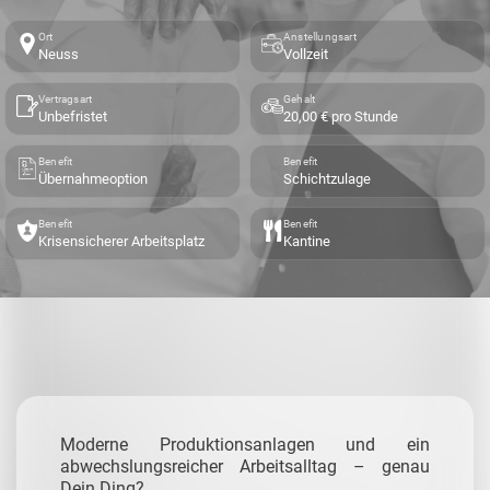
Ort
Anstellungsart
Neuss
Vollzeit
Vertragsart
Gehalt
Unbefristet
20,00 € pro Stunde
Benefit
Benefit
Übernahmeoption
Schichtzulage
Benefit
Benefit
Krisensicherer Arbeitsplatz
Kantine
Moderne Produktionsanlagen und ein
abwechslungsreicher Arbeitsalltag – genau
Dein Ding?