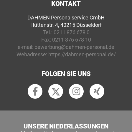
KONTAKT
DAHMEN Personalservice GmbH
Hüttenstr. 4, 40215 Düsseldorf
Tel.:
0211 876 678 0
Fax:
0211 876 678 10
e-mail:
bewerbung@dahmen-personal.de
Webadresse:
https://dahmen-personal.de/
FOLGEN SIE UNS
UNSERE NIEDERLASSUNGEN