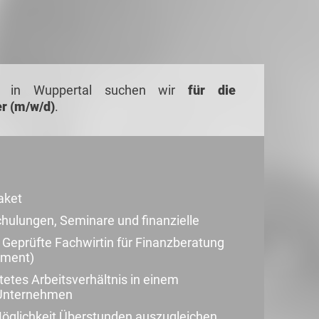
n in Wuppertal suchen wir
für die
r (m/w/d)
.
aket
chulungen, Seminare und finanzielle
. Geprüfte Fachwirtin für Finanzberatung
ement)
stetes Arbeitsverhältnis in einem
 Unternehmen
 Möglichkeit Überstunden auszugleichen