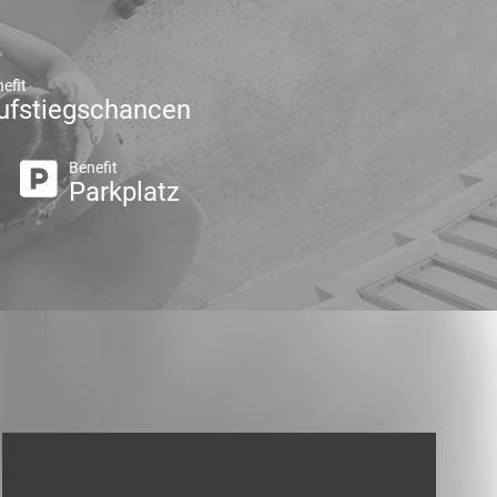
efit
ufstiegschancen
Benefit
Parkplatz