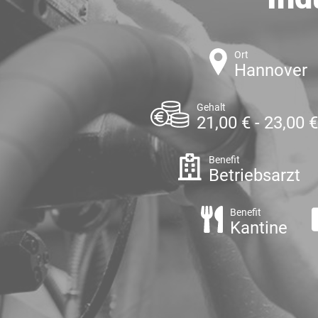
Ort
Hannover
Gehalt
21,00 € - 23,00 
Benefit
Betriebsarzt
Benefit
Kantine