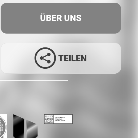
ÜBER UNS
TEILEN
Facebook
Twitter
LinkedIn
Xing
Whatsapp
E-Mail