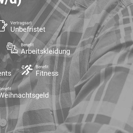
Vertragsart
Unbefristet
Benefit
Arbeitskleidung
Benefit
ents
Fitness
Benefit
Weihnachtsgeld