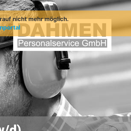
arauf nicht mehr möglich.
enportal
w/d)