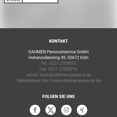
KONTAKT
DAHMEN Personalservice GmbH
Hohenzollernring 49, 50672 Köln
Tel.:
0221 2709870
Fax:
0221 27098710
e-mail:
koeln@dahmen-personal.de
Webadresse:
http://www.dahmen-personal.de
FOLGEN SIE UNS