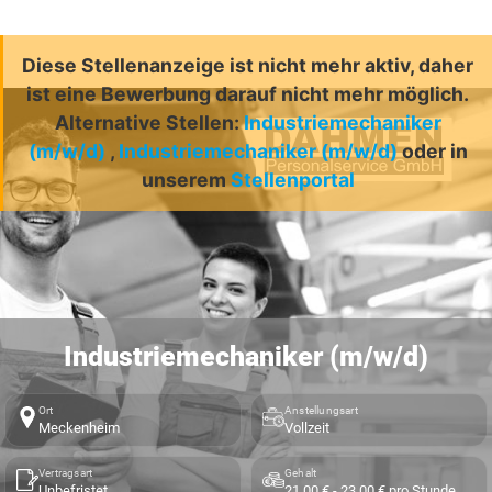
Diese Stellenanzeige ist nicht mehr aktiv, daher
ist eine Bewerbung darauf nicht mehr möglich.
Alternative Stellen:
Industriemechaniker
(m/w/d)
,
Industriemechaniker (m/w/d)
oder in
unserem
Stellenportal
Industriemechaniker (m/w/d)
Ort
Anstellungsart
Meckenheim
Vollzeit
Vertragsart
Gehalt
Unbefristet
21,00 € - 23,00 € pro Stunde