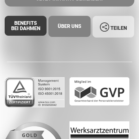
BENEFITS
ÜBER UNS
TEILEN
BEI DAHMEN
Facebook
LinkedIn
Whatsapp