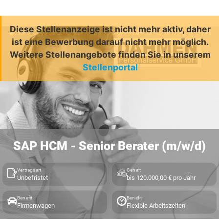
Diese Stellenanzeige ist nicht mehr aktiv, daher
ist eine Bewerbung darauf nicht mehr möglich.
Weitere Stellenangebote finden Sie in unserem
Stellenportal
SAP HCM - Senior Berater (m/w/d)
Vertragsart
Gehalt
Unbefristet
bis 120.000,00 € pro Jahr
Benefit
Benefit
Firmenwagen
Flexible Arbeitszeiten