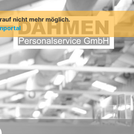
arauf nicht mehr möglich.
enportal
)