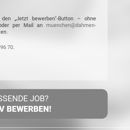
 den „Jetzt bewerben"-Button – ohne
 oder per Mail an
muenchen@dahmen-
ten.
196 70
.
SSENDE JOB?
IV BEWERBEN!