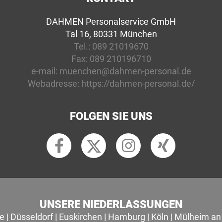
DAHMEN Personalservice GmbH
Tal 16, 80331 München
Tel.:
089 21019670
Fax:
089 210196710
e-mail:
muenchen@dahmen-personal.de
Webadresse:
https://dahmen-personal.de/
FOLGEN SIE UNS
UNSERE NIEDERLASSUNGEN
le
|
Düsseldorf
|
Euskirchen
|
Hamburg
|
Köln
|
Mülheim an 