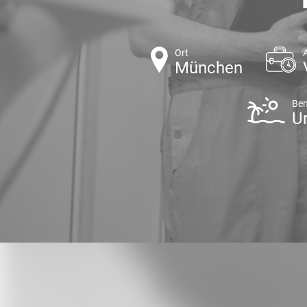
Ort
München
Ben
U