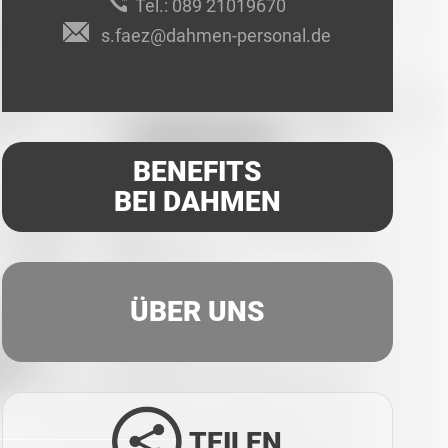
Tel.:
089 21019670
s.faez@dahmen-personal.de
BENEFITS
BEI DAHMEN
ÜBER UNS
TEILEN