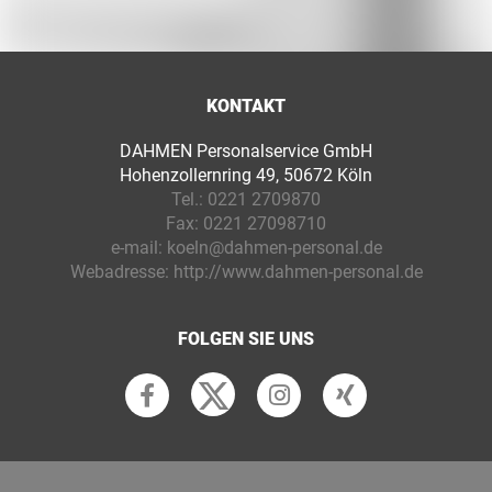
KONTAKT
DAHMEN Personalservice GmbH
Hohenzollernring 49, 50672 Köln
Tel.:
0221 2709870
Fax:
0221 27098710
e-mail:
koeln@dahmen-personal.de
Webadresse:
http://www.dahmen-personal.de
FOLGEN SIE UNS