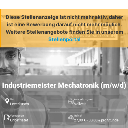
Diese Stellenanzeige ist nicht mehr aktiv, daher
ist eine Bewerbung darauf nicht mehr möglich.
Weitere Stellenangebote finden Sie in unserem
Stellenportal
Industriemeister Mechatronik (m/w/d)
Ort
Anstellungsart
Leverkusen
Vollzeit
Vertragsart
Gehalt
Unbefristet
27,00 € - 30,00 € pro Stunde