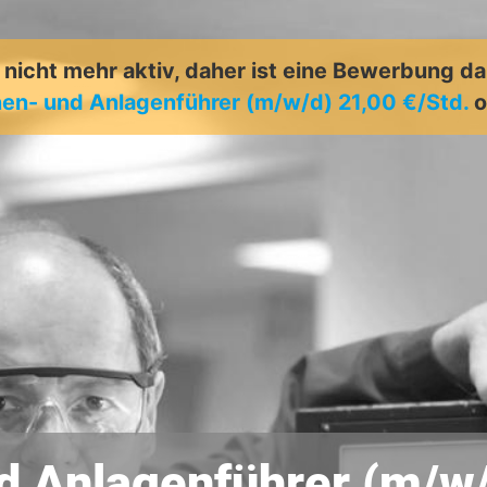
t nicht mehr aktiv, daher ist eine Bewerbung d
en- und Anlagenführer (m/w/d) 21,00 €/Std.
o
 Anlagenführer (m/w/