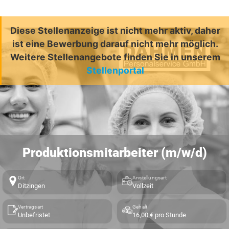
Diese Stellenanzeige ist nicht mehr aktiv, daher
ist eine Bewerbung darauf nicht mehr möglich.
Weitere Stellenangebote finden Sie in unserem
Stellenportal
Produktionsmitarbeiter (m/w/d)
Ort
Anstellungsart
Ditzingen
Vollzeit
Vertragsart
Gehalt
Unbefristet
16,00 € pro Stunde