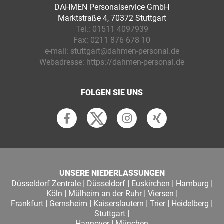
DAHMEN Personalservice GmbH
Marktstraße 4, 70372 Stuttgart
Tel.:
01511 4097939
Fax:
0211 876 678 10
e-mail:
stuttgart@dahmen-personal.de
Webadresse:
https://dahmen-personal.de
FOLGEN SIE UNS
UNSERE NIEDERLASSUNGEN
|
|
|
|
Düsseldorf Zentrale
Düsseldorf
Euskirchen
Hamburg
|
|
|
Köln
Mülheim an der Ruhr
Viersen
|
|
|
|
|
Frankfurt
Gernsheim
Kaiserslautern
Trier
Heidelberg
|
Stuttgart
|
Hannover
München